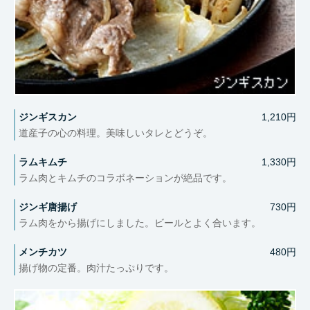
ジンギスカン
1,210円
道産子の心の料理。美味しいタレとどうぞ。
ラムキムチ
1,330円
ラム肉とキムチのコラボネーションが絶品です。
ジンギ唐揚げ
730円
ラム肉をから揚げにしました。ビールとよく合います。
メンチカツ
480円
揚げ物の定番。肉汁たっぷりです。