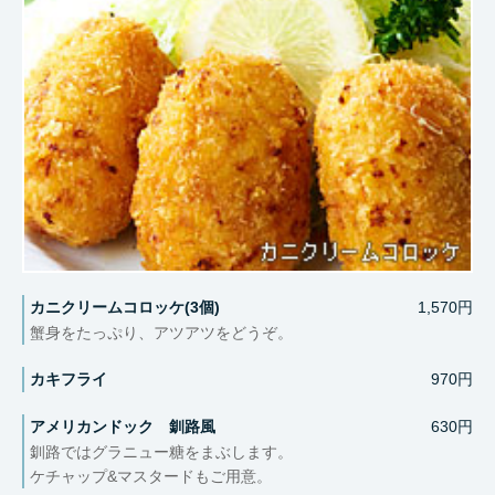
カニクリームコロッケ(3個)
1,570円
蟹身をたっぷり、アツアツをどうぞ。
カキフライ
970円
アメリカンドック 釧路風
630円
釧路ではグラニュー糖をまぶします。
ケチャップ&マスタードもご用意。