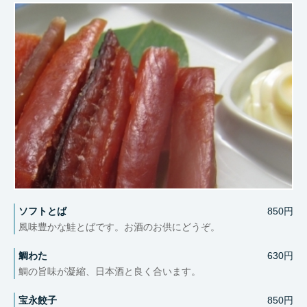
ソフトとば
850円
風味豊かな鮭とばです。お酒のお供にどうぞ。
鯛わた
630円
鯛の旨味が凝縮、日本酒と良く合います。
宝永餃子
850円