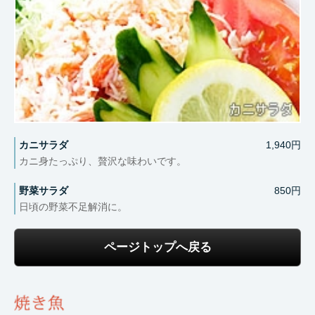
カニサラダ
1,940円
カニ身たっぷり、贅沢な味わいです。
野菜サラダ
850円
日頃の野菜不足解消に。
ページトップへ戻る