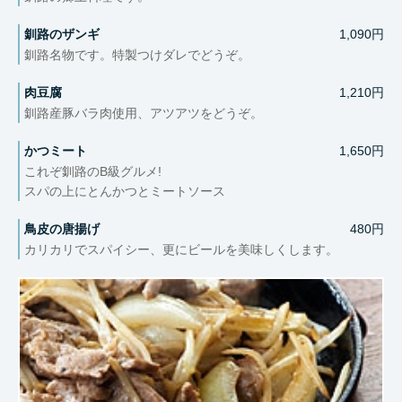
釧路のザンギ
1,090円
釧路名物です。特製つけダレでどうぞ。
肉豆腐
1,210円
釧路産豚バラ肉使用、アツアツをどうぞ。
かつミート
1,650円
これぞ釧路のB級グルメ!
スパの上にとんかつとミートソース
鳥皮の唐揚げ
480円
カリカリでスパイシー、更にビールを美味しくします。