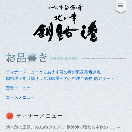
ディナーメニュー
とりあえず
酒の肴
お刺身類
焼き魚
肉料理・揚げ物
サラダ
珍味
季節のお料理
ご飯物 他
デザート
定食メニュー
コースメニュー
ディナーメニュー
焼き魚の王様、めんめ(きんき)。釧路沖で獲れる本物のししゃ